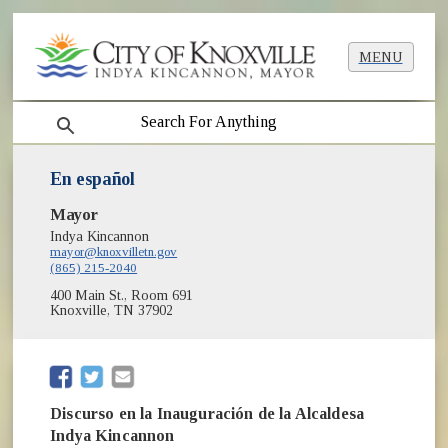
MENU
search
En español
Mayor
Indya Kincannon
mayor@knoxvilletn.gov
(865) 215-2040
400 Main St., Room 691
Knoxville, TN 37902
(opens in new window)
(opens in new window)
Discurso en la Inauguración de la Alcaldesa
Indya Kincannon